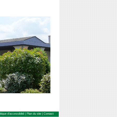
itique d'accessiblité
|
Plan du site
|
Contact